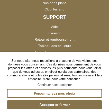
Nos bons plans
Club Terräng
SUPPORT
Aide
Livraison
Retour et remboursement
Tableau des couleurs
Réduction professionnels
Catalogues
Sur notre site, nous recueillons à chacune de vos visites des
données vous concernant. Ces données nous permettent de vous
Satisfaction Clients
proposer les offres et services les plus pertinents pour vous, ainsi
que de vous adresser, en direct ou via des partenaires, des
communications et publicités personnalisées, tout en mesurant leur
SUIVEZ-NOUS
efficacité. Merci pour votre confiance.
Continuer sans accepter
Personnalisez mes choix
Instagram
TikTok
Facebook
YouTube
LinkedIn
Accepter et fermer
Gestion des cookies