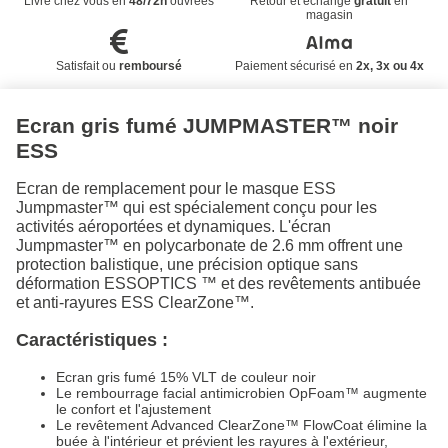
Livré chez vous en
48/72h
ouvrées
Retour et échange
gratuit
en
magasin
Satisfait ou
remboursé
Paiement sécurisé en
2x, 3x ou 4x
Ecran gris fumé JUMPMASTER™ noir
ESS
Ecran de remplacement pour le masque ESS
Jumpmaster™ qui est spécialement conçu pour les
activités aéroportées et dynamiques. L'écran
Jumpmaster™ en polycarbonate de 2.6 mm offrent une
protection balistique, une précision optique sans
déformation ESSOPTICS ™ et des revêtements antibuée
et anti-rayures ESS ClearZone™.
Caractéristiques :
Ecran gris fumé 15% VLT de couleur noir
Le rembourrage facial antimicrobien OpFoam™ augmente
le confort et l'ajustement
Le revêtement Advanced ClearZone™ FlowCoat élimine la
buée à l'intérieur et prévient les rayures à l'extérieur,