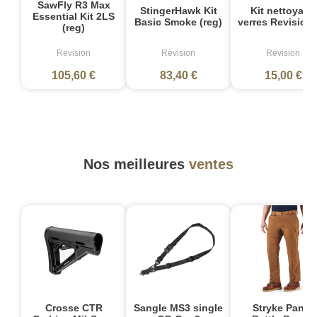
SawFly R3 Max
StingerHawk Kit
Kit nettoyage
Essential Kit 2LS
Basic Smoke (reg)
verres Revision 
(reg)
Revision
Revision
Revision
105,60 €
83,40 €
15,00 €
Nos meilleures
ventes
Crosse CTR
Sangle MS3 single
Stryke Pant -