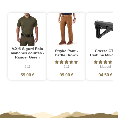
V.XI® Sigurd Polo
Stryke Pant -
Crosse CTR
manches courtes -
Battle Brown
Carbine Mil-Sp
Ranger Green
5.11
5.11
Magpul
59,00 €
99,00 €
94,50 €