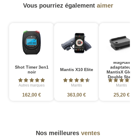
Vous pourriez également
aimer
MagRail
Shot Timer 3en1
adaptateur
Mantis X10 Elite
noir
MantisX Gloc
Double Stack
Autres marques
Mantis
Mantis
162,00 €
363,00 €
25,20 €
Nos meilleures
ventes