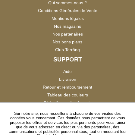
Qui sommes-nous ?
Conditions Générales de Vente
Mentions légales
Nos magasins
Nos partenaires
Nos bons plans
Club Terräng
SUPPORT
Aide
Livraison
Retour et remboursement
Tableau des couleurs
Réduction professionnels
Catalogues
Sur notre site, nous recueillons à chacune de vos visites des
données vous concernant. Ces données nous permettent de vous
Satisfaction Clients
proposer les offres et services les plus pertinents pour vous, ainsi
que de vous adresser, en direct ou via des partenaires, des
communications et publicités personnalisées, tout en mesurant leur
SUIVEZ-NOUS