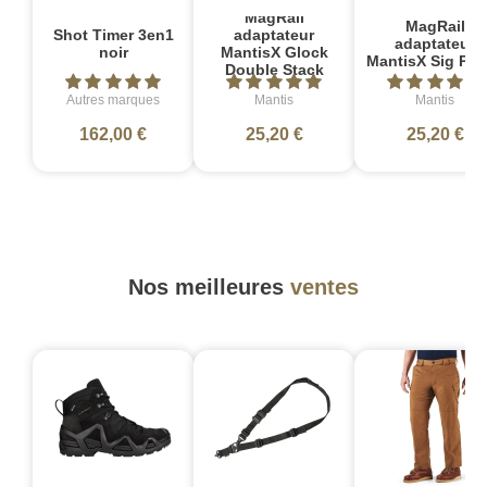
MagRail
MagRail
Shot Timer 3en1
adaptateur
adaptateur
noir
MantisX Glock
MantisX Sig P2
Double Stack
Autres marques
Mantis
Mantis
162,00 €
25,20 €
25,20 €
Nos meilleures
ventes