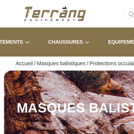
TEMENTS
CHAUSSURES
EQUIPEM
Accueil
/
Masques balistiques
/
Protections occula
MASQUES BALIS