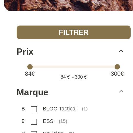
FILTRER
Prix
84€
300€
84
€ -
300
€
Marque
BLOC Tactical
B
(
1
)
ESS
E
(
15
)