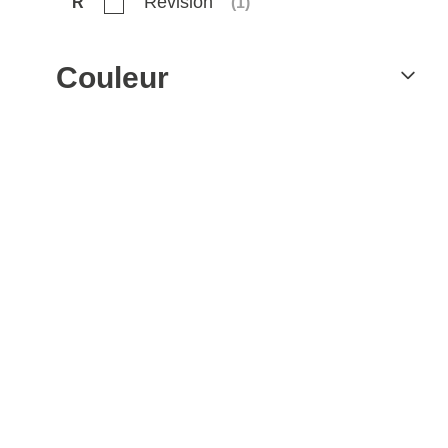
Revision
R
(
1
)
Couleur