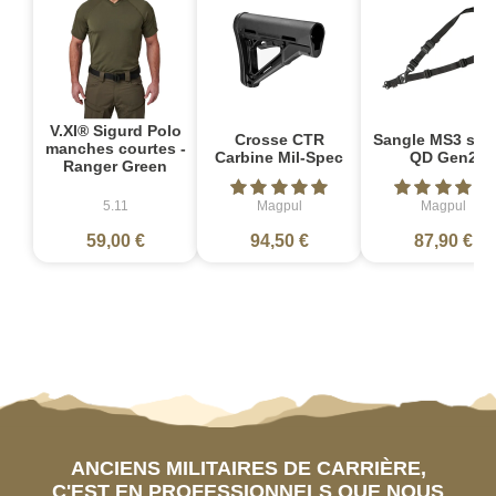
V.XI® Sigurd Polo
Crosse CTR
Sangle MS3 sin
manches courtes -
Carbine Mil-Spec
QD Gen2
Ranger Green
5.11
Magpul
Magpul
59,00 €
94,50 €
87,90 €
ANCIENS MILITAIRES DE CARRIÈRE,
C'EST EN PROFESSIONNELS QUE NOUS