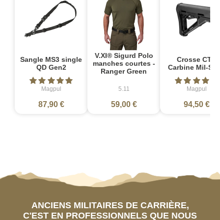
V.XI® Sigurd Polo
Sangle MS3 single
Crosse CTR
manches courtes -
QD Gen2
Carbine Mil-Sp
Ranger Green
Magpul
5.11
Magpul
87,90 €
59,00 €
94,50 €
ANCIENS MILITAIRES DE CARRIÈRE,
C'EST EN PROFESSIONNELS QUE NOUS