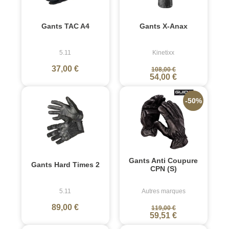
Gants TAC A4
Gants X-Anax
5.11
Kinetixx
37,00 €
108,00 €
54,00 €
-50%
Gants Anti Coupure
Gants Hard Times 2
CPN (S)
5.11
Autres marques
89,00 €
119,00 €
59,51 €