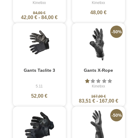
Kinetixx
Kinetixx
48,00 €
84,00 €
42,00 €
-
84,00 €
-50%
Gants Taclite 3
Gants X-Rope
5.11
Kinetixx
52,00 €
167,00 €
83,51 €
-
167,00 €
-50%