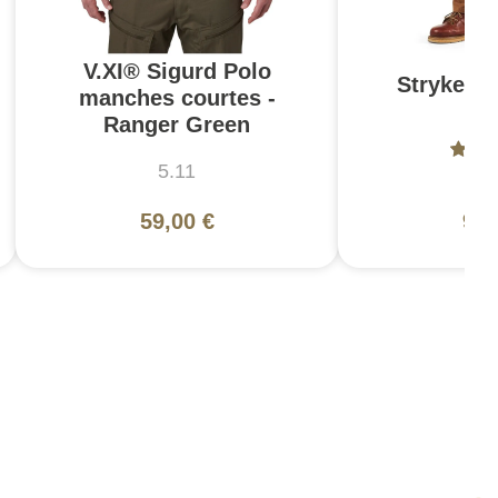
V.XI® Sigurd Polo
Stryke Pa
manches courtes -
Br
Ranger Green
5.11
5
59,00 €
99,