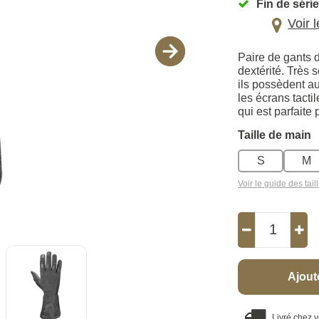
Fin de série
Voir 
Paire de gants 
dextérité. Très 
ils possèdent a
les écrans tacti
qui est parfaite 
Taille de main
S
M
Voir le guide des tail
Ajout
Livré chez 