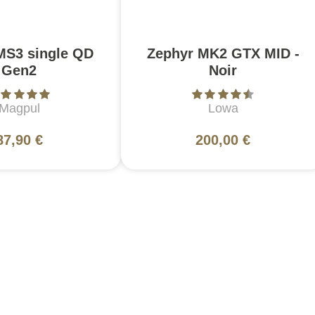
MS3 single QD
Zephyr MK2 GTX MID -
Gen2
Noir
Magpul
Lowa
87,90 €
200,00 €