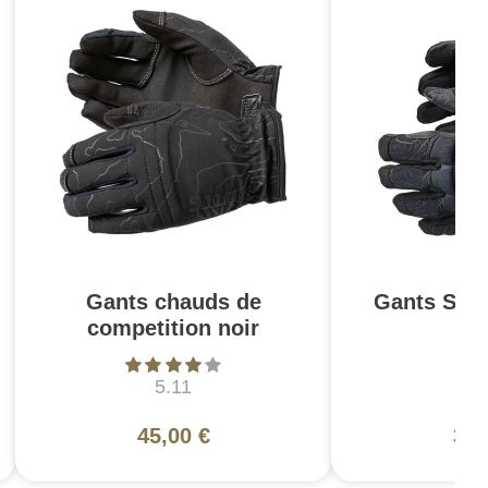
Gants chauds de
Gants Stat
competition noir
n
5.11
5
45,00 €
37,