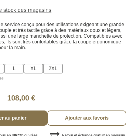
le stock des magasins
de service conçu pour des utilisations exigeant une grande
souple et très tactile grâce à des matériaux doux et légers,
ussi une large manchette de protection. Compatibles avec
les, ils sont très confortables grâce la coupe ergonomique
pour la main.
L
XL
2XL
les
108,00 €
er au panier
Ajouter aux favoris
vous en
48/72h
ouvrées
Retour et échange
gratuit
en magasin