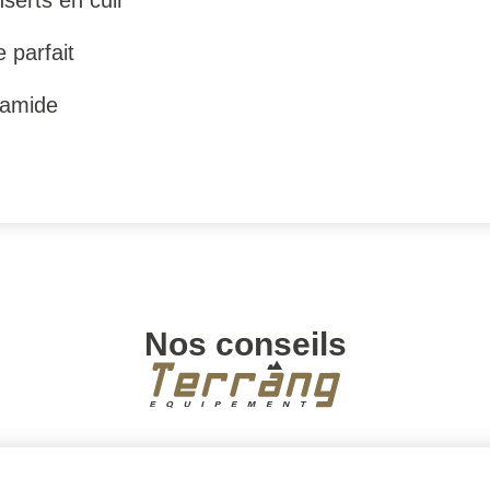
serts en cuir
 parfait
Aramide
Nos conseils