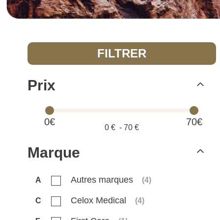
FILTRER
Prix
0€
70€
0
€ -
70
€
Marque
Autres marques
A
(
4
)
Celox Medical
C
(
4
)