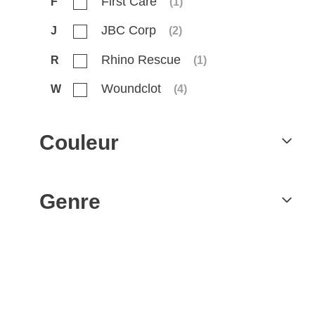
First Care
F
(
1
)
JBC Corp
J
(
2
)
Rhino Rescue
R
(
1
)
Woundclot
W
(
4
)
Couleur
Genre