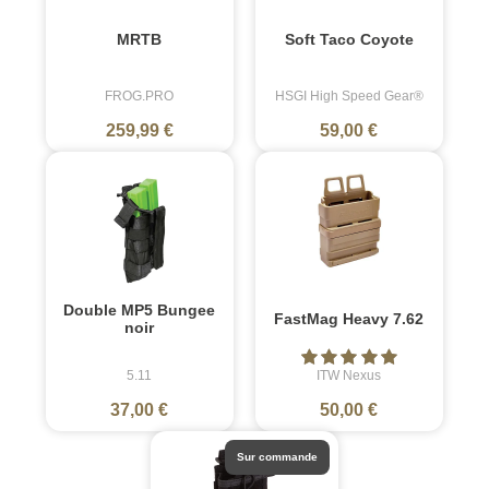
MRTB
Soft Taco Coyote
FROG.PRO
HSGI High Speed Gear®
259,99 €
59,00 €
Double MP5 Bungee
FastMag Heavy 7.62
noir
5.11
ITW Nexus
37,00 €
50,00 €
Sur commande