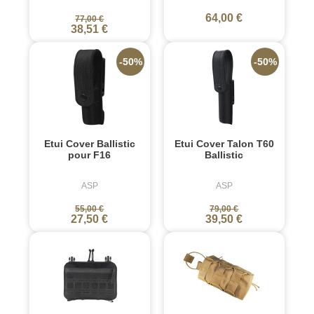
64,00 €
77,00 €
38,51 €
-50%
-50%
Etui Cover Ballistic
Etui Cover Talon T60
pour F16
Ballistic
ASP
ASP
55,00 €
79,00 €
27,50 €
39,50 €