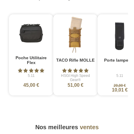
-
Poche Utilitaire
TACO Rifle MOLLE
Porte lampe S
Flex
5.11
HSGI High Speed
5.11
Gear®
45,00 €
51,00 €
20,00 €
10,01 €
Nos meilleures
ventes