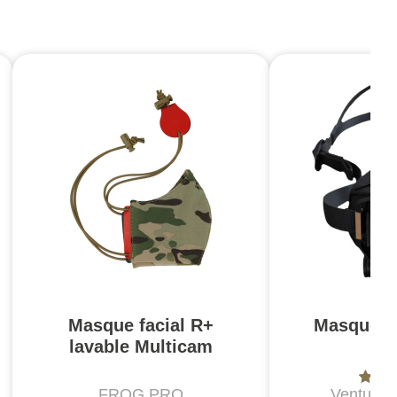
Masque facial R+
Masque re
lavable Multicam
T
FROG.PRO
Ventus R