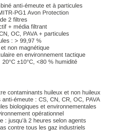
mbiné anti-émeute et à particules
 MITR-PG1 Avon Protection
e 2 filtres
if + média filtrant
 CN, OC, PAVA + particules
icules : > 99,97 %
e et non magnétique
oculaire en environnement tactique
 20°C ±10°C, <80 % humidité
tre contaminants huileux et non huileux
ts anti-émeute : CS, CN, CR, OC, PAVA
ules biologiques et environnementales
nvironnement opérationnel
que : jusqu’à 2 heures selon agents
as contre tous les gaz industriels