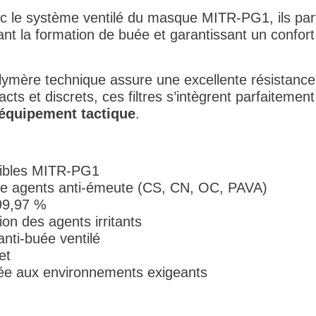
c le système ventilé du masque MITR-PG1, ils par
itant la formation de buée et garantissant un confo
olymère technique assure une excellente résistanc
acts et discrets, ces filtres s’intègrent parfaitem
l’équipement tactique
.
atibles MITR-PG1
tre agents anti-émeute (CS, CN, OC, PAVA)
 99,97 %
tion des agents irritants
nti-buée ventilé
et
tée aux environnements exigeants