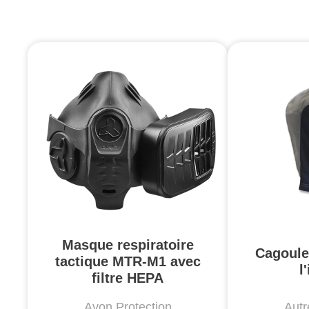
Masque respiratoire
Cagoule
tactique MTR-M1 avec
l
filtre HEPA
Avon Protection
Autr