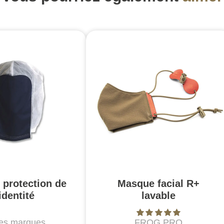
 protection de
Masque facial R+
'identité
lavable
es marques
FROG.PRO