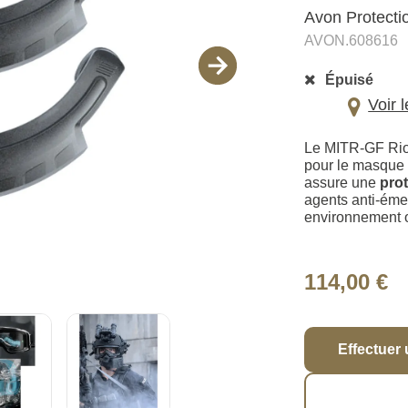
Avon Protecti
AVON.608616
Épuisé
Voir 
Le MITR-GF Riot
pour le masque 
assure une
pro
agents anti-émeu
environnement o
114,00 €
Effectuer 