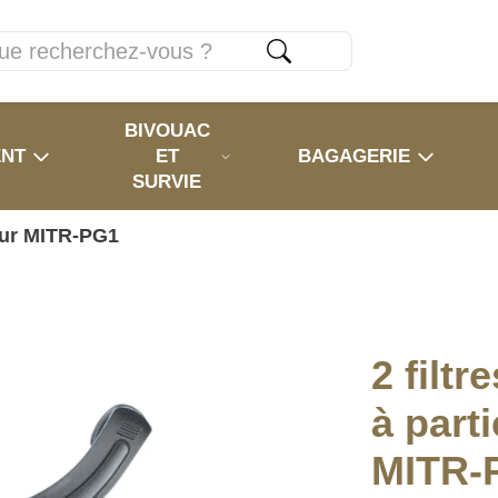
BIVOUAC
ENT
ET
BAGAGERIE
SURVIE
pour MITR-PG1
2 filtr
à part
MITR-