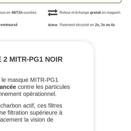
vous en
48/72h
ouvrées
Retour et échange
gratuit
en magasin
remboursé
Paiement sécurisé en
2x, 3x ou 4x
 2 MITR-PG1 NOIR
our le masque MITR-PG1
vancée
contre les particules
ronnement opérationnel.
harbon actif, ces filtres
e filtration supérieure à
icacement la vision de