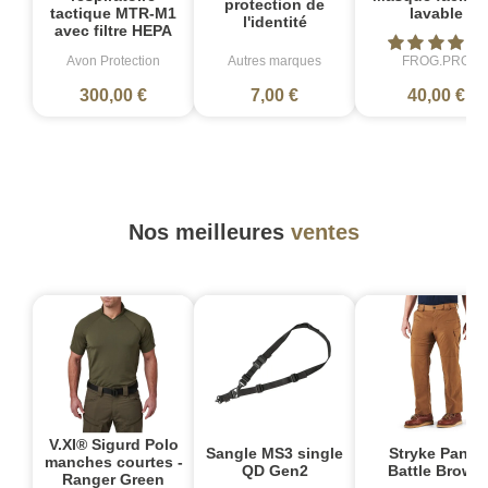
protection de
lavable
tactique MTR-M1
l'identité
avec filtre HEPA
Avon Protection
Autres marques
FROG.PRO
300,00 €
7,00 €
40,00 €
Nos meilleures
ventes
V.XI® Sigurd Polo
Sangle MS3 single
Stryke Pant -
manches courtes -
QD Gen2
Battle Brown
Ranger Green