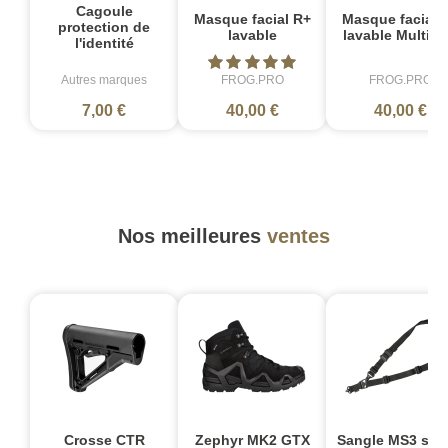
Cagoule
Masque facial R+
Masque facial 
protection de
lavable
lavable Multic
l'identité
Autres marques
FROG.PRO
FROG.PRO
7,00 €
40,00 €
40,00 €
Nos meilleures
ventes
Crosse CTR
Zephyr MK2 GTX
Sangle MS3 sin