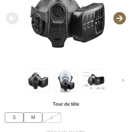
Tour de tête
S
M
L