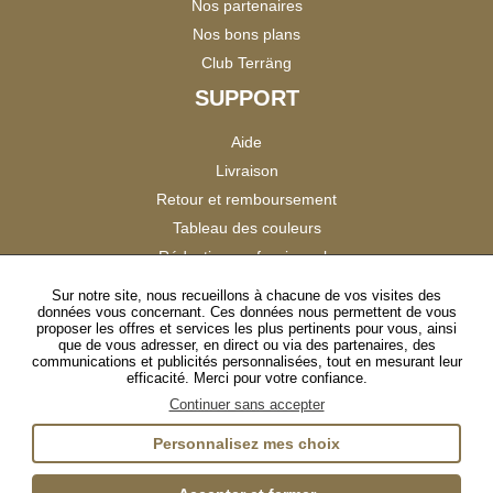
Nos partenaires
Nos bons plans
Club Terräng
SUPPORT
Aide
Livraison
Retour et remboursement
Tableau des couleurs
Réduction professionnels
Catalogues
Sur notre site, nous recueillons à chacune de vos visites des
données vous concernant. Ces données nous permettent de vous
Satisfaction Clients
proposer les offres et services les plus pertinents pour vous, ainsi
que de vous adresser, en direct ou via des partenaires, des
communications et publicités personnalisées, tout en mesurant leur
SUIVEZ-NOUS
efficacité. Merci pour votre confiance.
Continuer sans accepter
Personnalisez mes choix
Instagram
TikTok
Facebook
YouTube
LinkedIn