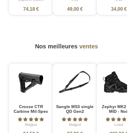
74,18 €
49,00 €
34,00 €
Nos meilleures
ventes
Crosse CTR
Sangle MS3 single
Zephyr MK2 G
Carbine Mil-Spec
QD Gen2
MID - Noir
Magpul
Magpul
Lowa