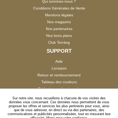
Qui sommes-nous ?
Conditions Générales de Vente
Mentions légales
Nos magasins
Nos partenaires
Nos bons plans
Club Terräng
SUPPORT
Aide
Livraison
Retour et remboursement
Tableau des couleurs
Réduction professionnels
Catalogues
Sur notre site, nous recueillons à chacune de vos visites des
données vous concernant. Ces données nous permettent de vous
Satisfaction Clients
proposer les offres et services les plus pertinents pour vous, ainsi
que de vous adresser, en direct ou via des partenaires, des
communications et publicités personnalisées, tout en mesurant leur
SUIVEZ-NOUS
efficacité. Merci pour votre confiance.