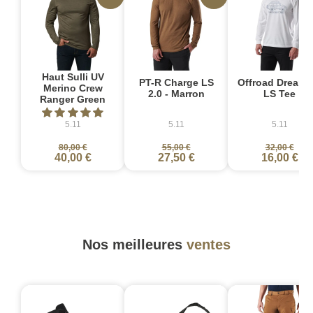
Haut Sulli UV
PT-R Charge LS
Offroad Dreami
Merino Crew
2.0 - Marron
LS Tee
Ranger Green
5.11
5.11
5.11
80,00 €
55,00 €
32,00 €
40,00 €
27,50 €
16,00 €
Nos meilleures
ventes