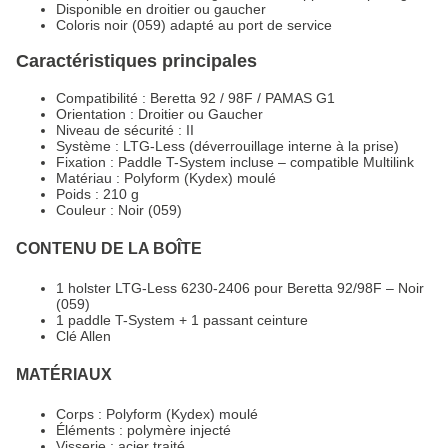
Disponible en droitier ou gaucher
Coloris noir (059) adapté au port de service
Caractéristiques principales
Compatibilité : Beretta 92 / 98F / PAMAS G1
Orientation : Droitier ou Gaucher
Niveau de sécurité : II
Système : LTG-Less (déverrouillage interne à la prise)
Fixation : Paddle T-System incluse – compatible Multilink
Matériau : Polyform (Kydex) moulé
Poids : 210 g
Couleur : Noir (059)
CONTENU DE LA BOÎTE
1 holster LTG-Less 6230-2406 pour Beretta 92/98F – Noir
(059)
1 paddle T-System + 1 passant ceinture
Clé Allen
MATÉRIAUX
Corps : Polyform (Kydex) moulé
Éléments : polymère injecté
Visserie : acier traité