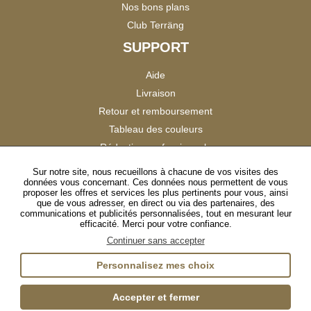
Nos bons plans
Club Terräng
SUPPORT
Aide
Livraison
Retour et remboursement
Tableau des couleurs
Réduction professionnels
Catalogues
Sur notre site, nous recueillons à chacune de vos visites des
données vous concernant. Ces données nous permettent de vous
Satisfaction Clients
proposer les offres et services les plus pertinents pour vous, ainsi
que de vous adresser, en direct ou via des partenaires, des
communications et publicités personnalisées, tout en mesurant leur
SUIVEZ-NOUS
efficacité. Merci pour votre confiance.
Continuer sans accepter
Personnalisez mes choix
Instagram
TikTok
Facebook
YouTube
LinkedIn
Accepter et fermer
Gestion des cookies