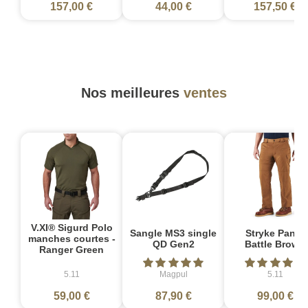
157,00 €
44,00 €
157,50 €
Nos meilleures
ventes
V.XI® Sigurd Polo
Sangle MS3 single
Stryke Pant -
manches courtes -
QD Gen2
Battle Brown
Ranger Green
5.11
Magpul
5.11
59,00 €
87,90 €
99,00 €