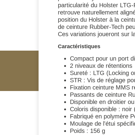
particularité du Holster LTG-P
retrouve naturellement aligné
position du Holster à la cei
de ceinture Rubber-Tech peuven
Ces variations joueront sur la
Caractéristiques
Compact pour un port dis
2 niveaux de rétentions
Sureté : LTG (Locking o
STR : Vis de réglage pour
Fixation ceinture MMS ré
Passants de ceinture Ru
Disponible en droitier o
Coloris disponible : noir
Fabriqué en polymère P
Moulage de l'étui spécif
Poids : 156 g