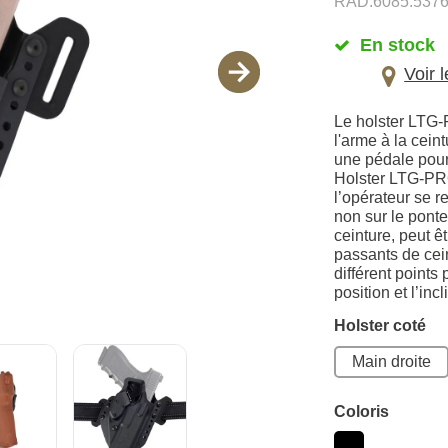
RAD.6085.537
En stock
Voir 
Le holster LTG-
l'arme à la cein
une pédale pour 
Holster LTG-PRO,
l’opérateur se r
non sur le ponte
ceinture, peut 
passants de cein
différent points 
position et l’inc
Holster coté
Main droite
Coloris