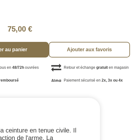
75,00 €
er au panier
Ajouter aux favoris
vous en
48/72h
ouvrées
Retour et échange
gratuit
en magasin
remboursé
Paiement sécurisé en
2x, 3x ou 4x
ceinture en tenue civile. Il
action de l'arme. La