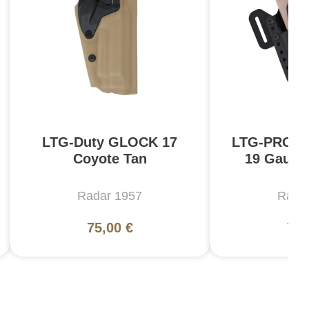
LTG-Duty GLOCK 17
LTG-PRO C
Coyote Tan
19 Gauch
Radar 1957
Rada
75,00 €
75,