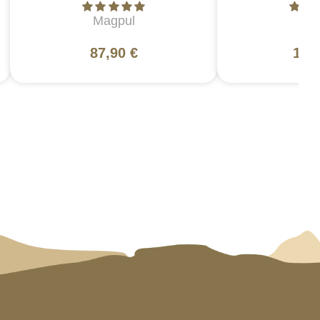
Magpul
5
87,90 €
130