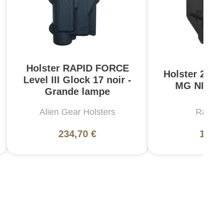
Holster RAPID FORCE
Holster 2 
Level III Glock 17 noir -
MG NIV 5
Grande lampe
Alien Gear Holsters
Rada
234,70 €
117