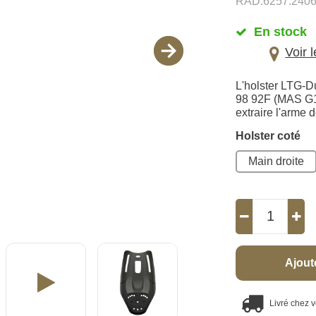
RAD.6257.2406
En stock
Voir 
L'holster LTG-Du
98 92F (MAS G1,
extraire l'arme d
Holster coté
Main droite
Ajout
Livré chez 