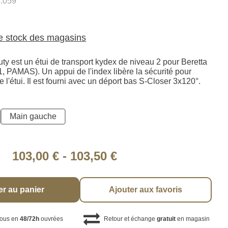
.059
le stock des magasins
ty est un étui de transport kydex de niveau 2 pour Beretta
 PAMAS). Un appui de l'index libère la sécurité pour
e l'étui. Il est fourni avec un déport bas S-Closer 3x120°.
Main gauche
103,00 €
-
103,50 €
er au panier
Ajouter aux favoris
vous en
48/72h
ouvrées
Retour et échange
gratuit
en magasin