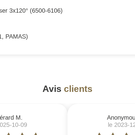
oser 3x120° (6500-6106)
G1, PAMAS)
Avis
clients
érard M.
Anonymou
2025-10-09
le 2023-1