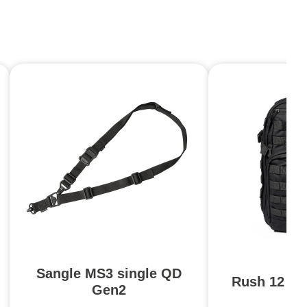
Sangle MS3 single QD
Rush 12 2.0
Gen2