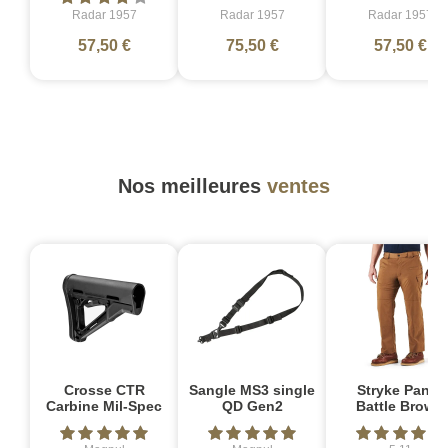
Radar 1957
Radar 1957
Radar 1957
57,50 €
75,50 €
57,50 €
Nos meilleures
ventes
Crosse CTR
Sangle MS3 single
Stryke Pant -
Carbine Mil-Spec
QD Gen2
Battle Brown