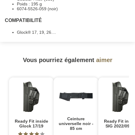
Poids : 195 g
6074-5526-059 (noir)
COMPATIBILITÉ
Glock® 17, 19, 26....
Vous pourriez également
aimer
Ceinture
Ready Fit inside
Ready Fit insi
universelle noir -
Glock 17/19
SIG 2022/09/4
85 cm