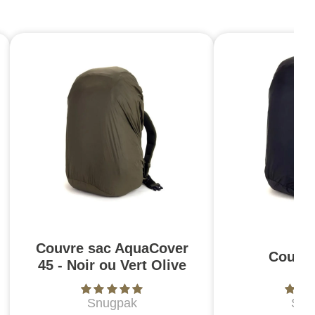
Couvre sac AquaCover
Couvre
45 - Noir ou Vert Olive
Snugpak
Snu