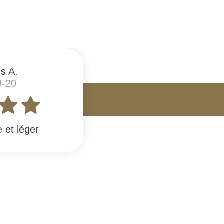
s A.
8-20
e et léger