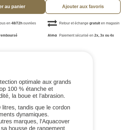
er au panier
Ajouter aux favoris
vous en
48/72h
ouvrées
Retour et échange
gratuit
en magasin
remboursé
Paiement sécurisé en
2x, 3x ou 4x
ection optimale aux grands
stop 100 % étanche et
ité, la boue et l’abrasion.
litres, tandis que le cordon
ements dynamiques.
utres marques, l’Aquacover
vec sa housse de rangement