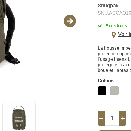
Snugpak
SNU.ACCAQ10
En stock
Voir 
La housse impe
protection opti
l’usage intensif
protège efficace
boue et l’abrasi
Coloris