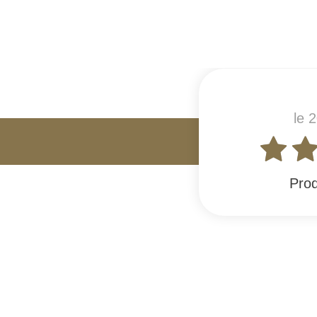
le 
Prod