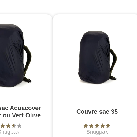
sac Aquacover
Couvre sac 35
r ou Vert Olive
Snugpak
Snugpak