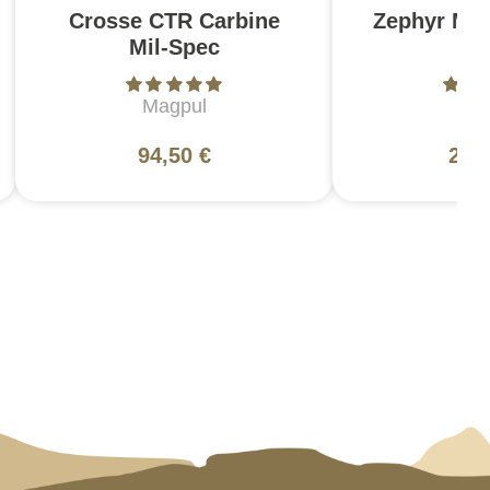
Crosse CTR Carbine
Zephyr MK
Mil-Spec
N
Magpul
L
94,50 €
200