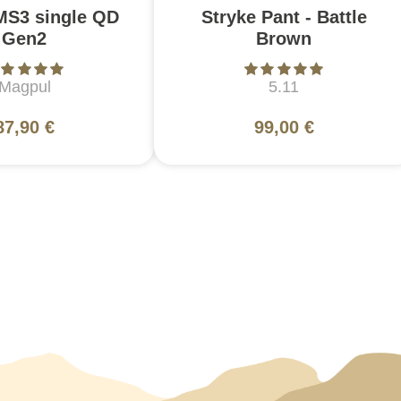
MS3 single QD
Stryke Pant - Battle
Gen2
Brown
Magpul
5.11
87,90 €
99,00 €