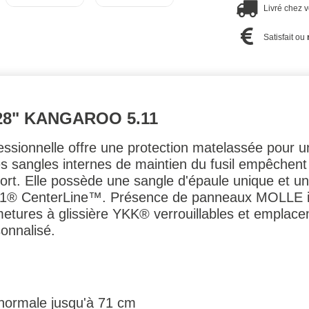
Livré chez 
Satisfait ou
28" KANGAROO 5.11
essionnelle offre une protection matelassée pour un
s sangles internes de maintien du fusil empêchent
port. Elle possède une sangle d'épaule unique et u
.11® CenterLine™. Présence de panneaux MOLLE in
ures à glissière YKK® verrouillables et emplaceme
onnalisé.
e normale jusqu'à 71 cm