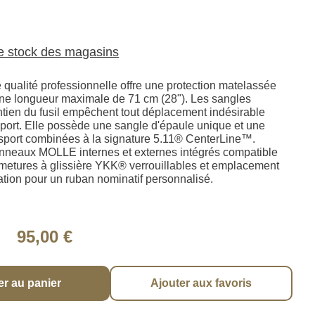
le stock des magasins
 qualité professionnelle offre une protection matelassée
'une longueur maximale de 71 cm (28"). Les sangles
ntien du fusil empêchent tout déplacement indésirable
sport. Elle possède une sangle d'épaule unique et une
sport combinées à la signature 5.11® CenterLine™.
nneaux MOLLE internes et externes intégrés compatible
etures à glissière YKK® verrouillables et emplacement
cation pour un ruban nominatif personnalisé.
95,00 €
er au panier
Ajouter aux favoris