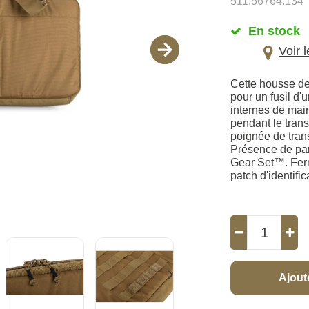
511.56764.134
En stock
Voir 
Cette housse de
pour un fusil d
internes de mai
pendant le tran
poignée de tran
Présence de pa
Gear Set™. Ferm
patch d'identifi
Ajout