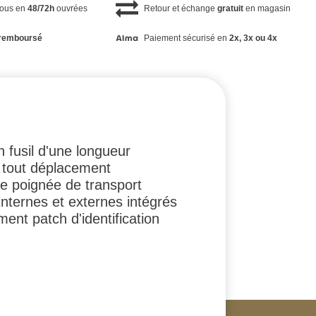
vous en
48/72h
ouvrées
Retour et échange
gratuit
en magasin
remboursé
Paiement sécurisé en
2x, 3x ou 4x
 fusil d'une longueur
 tout déplacement
ne poignée de transport
ternes et externes intégrés
nt patch d'identification