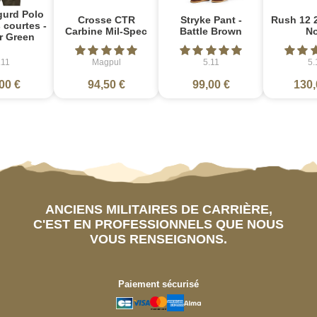
gurd Polo
Crosse CTR
Stryke Pant -
Rush 12 2
courtes -
Carbine Mil-Spec
Battle Brown
No
r Green
.11
Magpul
5.11
5.
00 €
94,50 €
99,00 €
130,
ANCIENS MILITAIRES DE CARRIÈRE,
C'EST EN PROFESSIONNELS QUE NOUS
VOUS RENSEIGNONS.
Paiement sécurisé