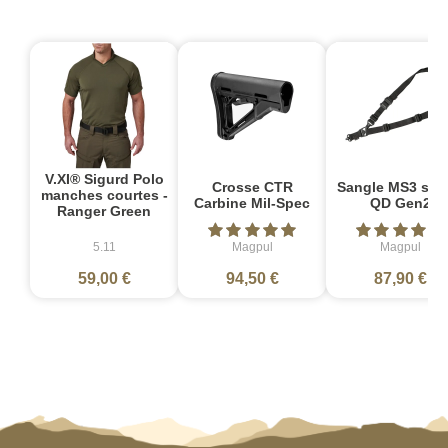
V.XI® Sigurd Polo
Crosse CTR
Sangle MS3 sin
manches courtes -
Carbine Mil-Spec
QD Gen2
Ranger Green
5.11
Magpul
Magpul
59,00 €
94,50 €
87,90 €