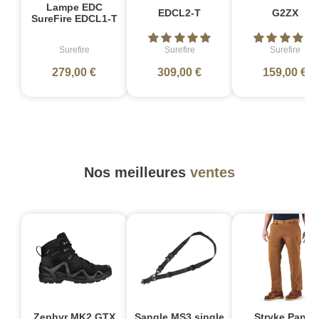
Lampe EDC
EDCL2-T
G2ZX
SureFire EDCL1-T
Surefire
Surefire
Surefire
279,00 €
309,00 €
159,00 €
Nos meilleures
ventes
Zephyr MK2 GTX
Sangle MS3 single
Stryke Pant -