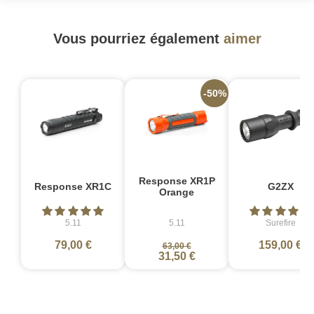
Vous pourriez également
aimer
-50%
Response XR1P
Response XR1C
G2ZX
Orange
5.11
5.11
Surefire
79,00 €
159,00 €
63,00 €
31,50 €