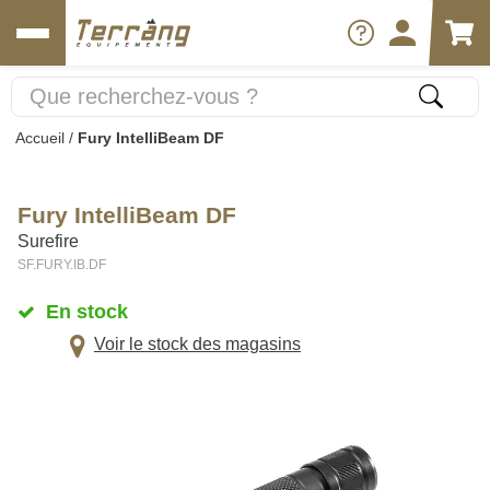
Accueil
/
Fury IntelliBeam DF
Fury IntelliBeam DF
Surefire
SF.FURY.IB.DF
En stock
Voir le stock des magasins