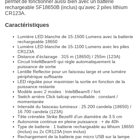
permet de fonctionner aussi bien avec un batterie
rechargeable SF18650B (inclus) qu'avec 2 piles lithium
CR123A.
Caractéristiques
Lumière LED blanche de 15-1500 Lumens avec la batterie
rechargeable 18650
Lumière LED blanche de 15-1100 Lumens avec les piles
CR123A
Distance d'éclairage : 315 m (18650) / 255m (123A)
Circuit IntelliBeam® qui règle automatiquement la
puissance de sortie
Lentille Reflector pour un faisceau large et une lumière
périphérique suffisante
LED régulée pour maximiser la sortie en fonction de la
puissance restante
Modèle avec 2 modes : IntelliBeam® / fort
Switch arrière Click tailcap verrouillable : constant /
momentanée
Intensité du faisceau lumineux : 25.200 candela (18650) /
16.700 candela (123A)
Tête crénelée Strike Bezel® d'un diamètre de 3.5 cm
Autonomie continue en pleine puissance : + de 40h
Type de batterie : 1 batterie rechargeable au lithium 18650
(inclus) ou 2x CR123A (non inclus)
Rechargement de la batterie par micro USB sur la lampe