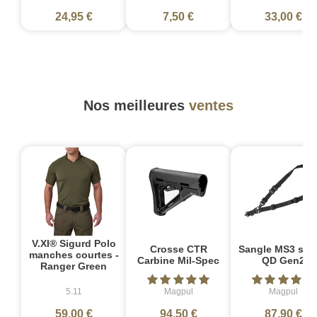
24,95 €
7,50 €
33,00 €
Nos meilleures
ventes
V.XI® Sigurd Polo
Crosse CTR
Sangle MS3 sin
manches courtes -
Carbine Mil-Spec
QD Gen2
Ranger Green
5.11
Magpul
Magpul
59,00 €
94,50 €
87,90 €