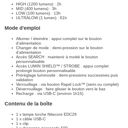
HIGH (1200 lumens) : 2h
MID (400 lumens) : 3h
LOW (100 lumens) : 13h
ULTRALOW (1 lumen) : 61h
Mode d'emploi
Allumer / éteindre : appui complet sur le bouton
d’alimentation
Changer de mode : demi-pression sur le bouton
d’alimentation
Accès SEARCH : maintenir à moitié le bouton
personnalisable
Accès LUMIN SHIELD™ / STROBE : appui complet
prolongé bouton personnalisable
Préréglage luminosité : demi-pressions successives puis
validation
Verrouillage : via bouton Rapid Lock™ (semi ou complet)
Déverrouillage : faire glisser le bouton vers le bas
Recharge : via USB-C (environ 1h15)
Contenu de la boîte
1 x lampe torche Nitecore EDC29
1 x câble USB-C
1 x clip
1 x dragonne paracorde 500