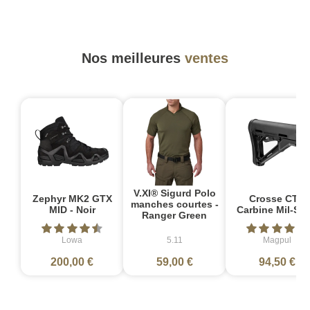
Nos meilleures
ventes
V.XI® Sigurd Polo
Zephyr MK2 GTX
Crosse CTR
manches courtes -
MID - Noir
Carbine Mil-Sp
Ranger Green
Lowa
5.11
Magpul
200,00 €
59,00 €
94,50 €