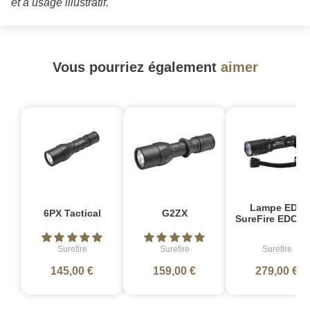
et à usage illustratif.
Vous pourriez également
aimer
Lampe EDC
6PX Tactical
G2ZX
SureFire EDCL1
Surefire
Surefire
Surefire
145,00 €
159,00 €
279,00 €