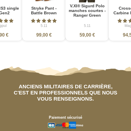
V.XI® Sigurd Polo
S3 single
Stryke Pant -
Cross
manches courtes -
Gen2
Battle Brown
Carbine 
Ranger Green
gpul
5.11
5.11
Mag
90 €
99,00 €
59,00 €
94,
ANCIENS MILITAIRES DE CARRIÈRE,
C'EST EN PROFESSIONNELS QUE NOUS
VOUS RENSEIGNONS.
Paiement sécurisé