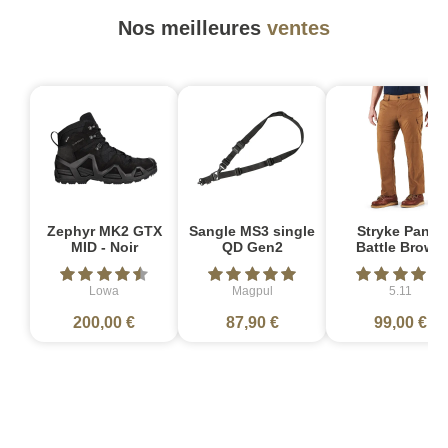
Nos meilleures
ventes
Zephyr MK2 GTX
Sangle MS3 single
Stryke Pant -
MID - Noir
QD Gen2
Battle Brown
Lowa
Magpul
5.11
200,00 €
87,90 €
99,00 €