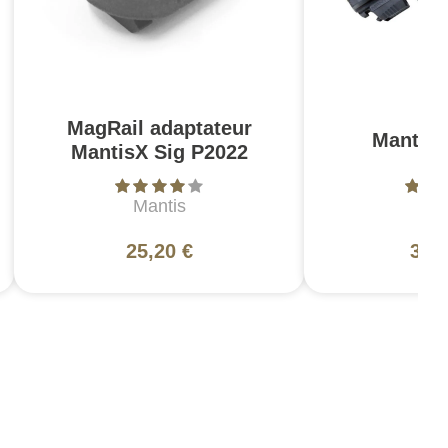
MagRail adaptateur
Mantis 
MantisX Sig P2022
Mantis
Ma
25,20 €
363