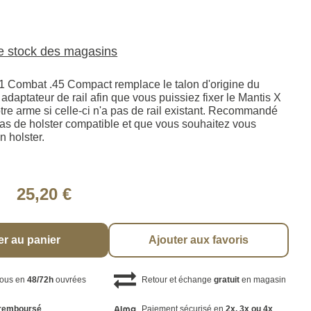
le stock des magasins
 Combat .45 Compact remplace le talon d'origine du
adaptateur de rail afin que vous puissiez fixer le Mantis X
otre arme si celle-ci n'a pas de rail existant. Recommandé
pas de holster compatible et que vous souhaitez vous
n holster.
25,20 €
er au panier
Ajouter aux favoris
vous en
48/72h
ouvrées
Retour et échange
gratuit
en magasin
remboursé
Paiement sécurisé en
2x, 3x ou 4x