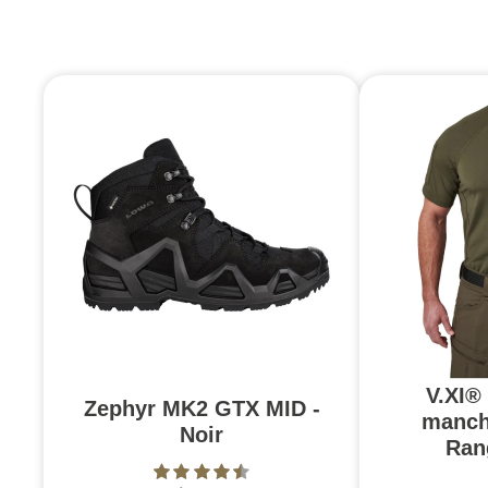
V.XI®
Zephyr MK2 GTX MID -
manch
Noir
Ran