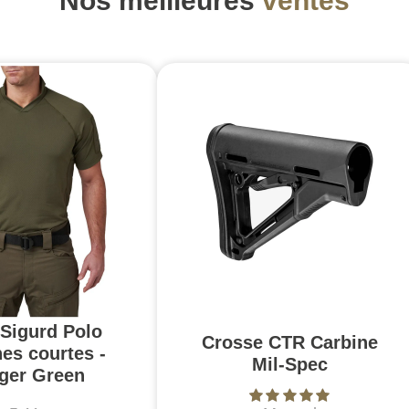
Nos meilleures
ventes
 Sigurd Polo
Crosse CTR Carbine
es courtes -
Mil-Spec
ger Green