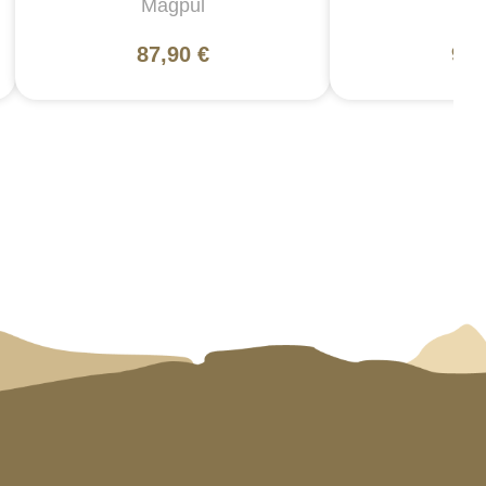
Magpul
5
87,90 €
99,