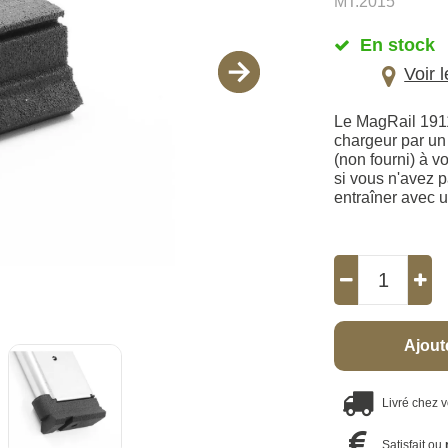
MT.2015
En stock
Voir 
Le MagRail 1911
chargeur par un 
(non fourni) à v
si vous n'avez 
entraîner avec u
Ajout
Livré chez 
Satisfait ou