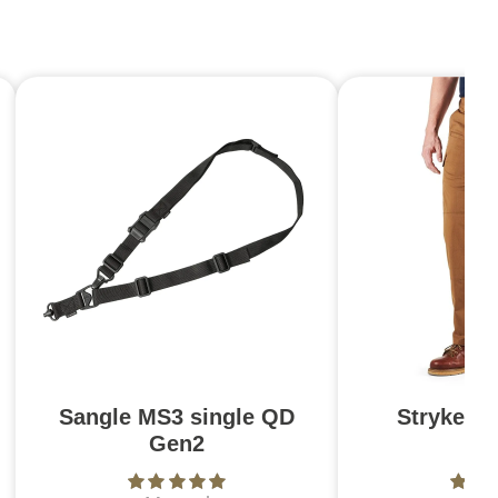
Sangle MS3 single QD
Stryke Pa
Gen2
Br