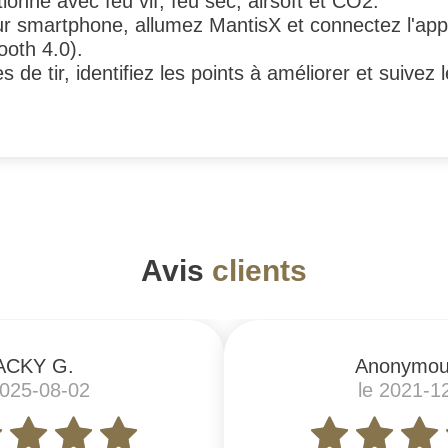
tionne avec feu vif, feu sec, airsoft et CO2.
pour smartphone, allumez MantisX et connectez l'app
ooth 4.0).
de tir, identifiez les points à améliorer et suivez
Avis
clients
ACKY G.
Anonymou
2025-08-02
le 2021-1