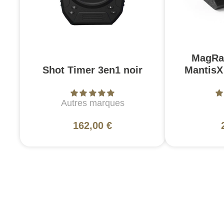
MagRai
Shot Timer 3en1 noir
MantisX
Autres marques
162,00 €