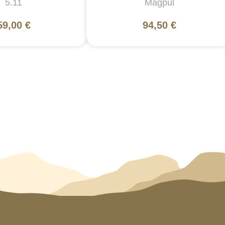
5.11
Magpul
59,00 €
94,50 €