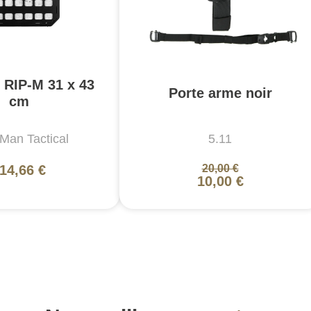
 RIP-M 31 x 43
Porte arme noir
cm
Man Tactical
5.11
14,66 €
20,00 €
10,00 €