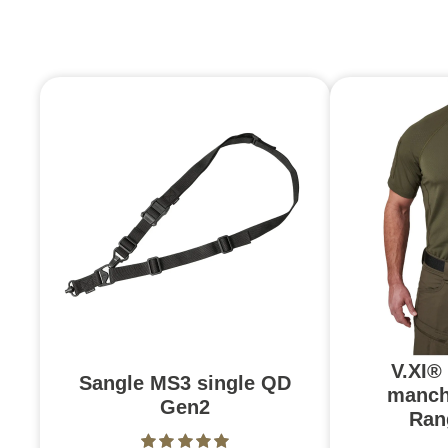
V.XI®
Sangle MS3 single QD
manch
Gen2
Ran