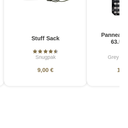
Panneau 
Stuff Sack
63.5 
Snugpak
Grey Man
9,00 €
181