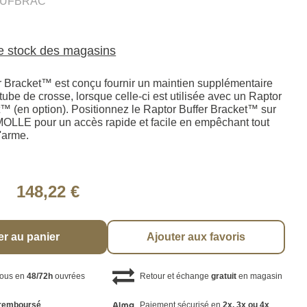
BUFBRAC
le stock des magasins
r Bracket™ est conçu fournir un maintien supplémentaire
 tube de crosse, lorsque celle-ci est utilisée avec un Raptor
™ (en option). Positionnez le Raptor Buffer Bracket™ sur
OLLE pour un accès rapide et facile en empêchant tout
'arme.
148,22 €
er au panier
Ajouter aux favoris
vous en
48/72h
ouvrées
Retour et échange
gratuit
en magasin
remboursé
Paiement sécurisé en
2x, 3x ou 4x