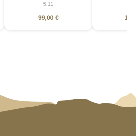
5.11
5
99,00 €
130