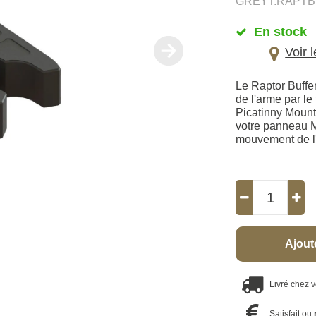
GREYT.RAPT
En stock
Voir 
Le Raptor Buffe
de l'arme par le
Picatinny Mount
votre panneau M
mouvement de l
Ajout
Livré chez 
Satisfait ou