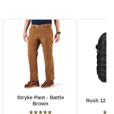
Stryke Pant - Battle
Rush 12 2.0
Brown