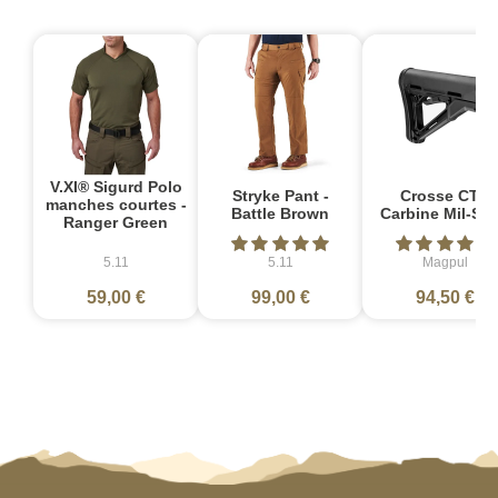
V.XI® Sigurd Polo
Stryke Pant -
Crosse CTR
manches courtes -
Battle Brown
Carbine Mil-Sp
Ranger Green
5.11
5.11
Magpul
59,00 €
99,00 €
94,50 €