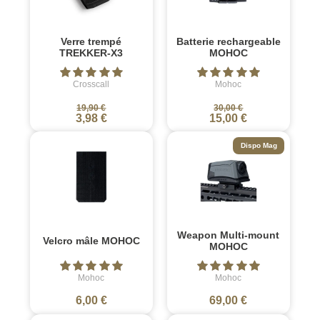
Verre trempé
Batterie rechargeable
TREKKER-X3
MOHOC
Crosscall
Mohoc
19,90 €
30,00 €
3,98 €
15,00 €
Dispo Mag
Weapon Multi-mount
Velcro mâle MOHOC
MOHOC
Mohoc
Mohoc
6,00 €
69,00 €