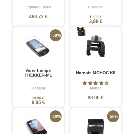
Explorer Cases
Crosscall
483,72 €
19,90 €
3,98 €
-50%
Verre trempé
Harnais MOHOC K9
TREKKER-M1
Crosscall
Mohoc
93,00 €
19,90 €
9,95 €
-80%
-50%