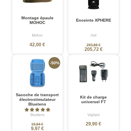
Montage épaule
Enceinte XPHERE
MOHOC
Mohoc
Axil
42,00 €
293,88 €
205,72 €
-50%
Sacoche de transport
Kit de charge
électrostimulateur
universel F7
Bluetens
Bluetens
Vigilant
29,90 €
19,94 €
9,97 €