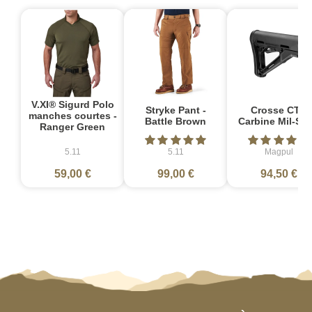
V.XI® Sigurd Polo
Stryke Pant -
Crosse CTR
manches courtes -
Battle Brown
Carbine Mil-Sp
Ranger Green
5.11
5.11
Magpul
59,00 €
99,00 €
94,50 €