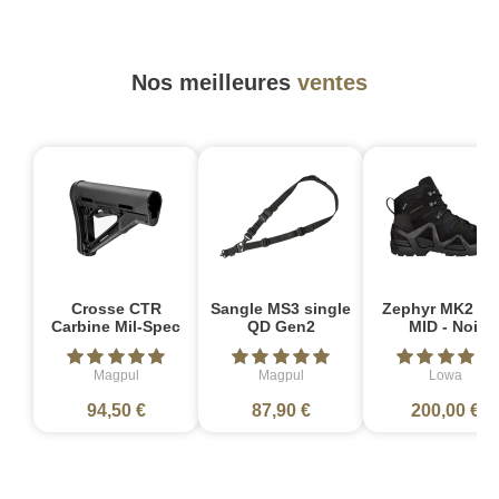
Nos meilleures
ventes
Crosse CTR
Sangle MS3 single
Zephyr MK2 G
Carbine Mil-Spec
QD Gen2
MID - Noir
Magpul
Magpul
Lowa
94,50 €
87,90 €
200,00 €