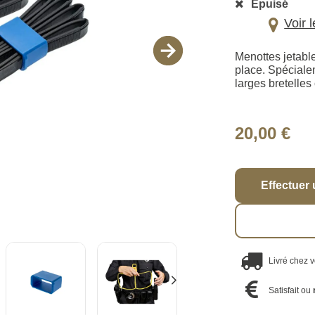
Épuisé
Voir 
Menottes jetable
place. Spéciale
larges bretelles
20,00 €
Effectuer 
Livré chez 
Satisfait ou