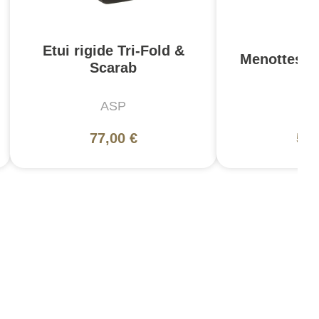
Etui rigide Tri-Fold &
Menottes S
Scarab
ASP
A
77,00 €
57,