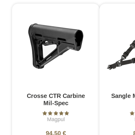
Crosse CTR Carbine
Sangle 
Mil-Spec
Magpul
94,50 €