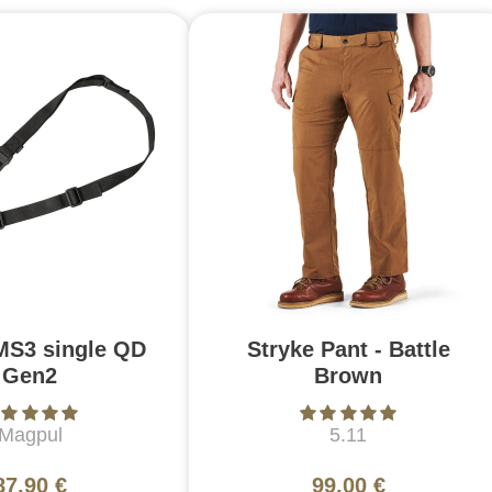
MS3 single QD
Stryke Pant - Battle
Gen2
Brown
Magpul
5.11
87,90 €
99,00 €