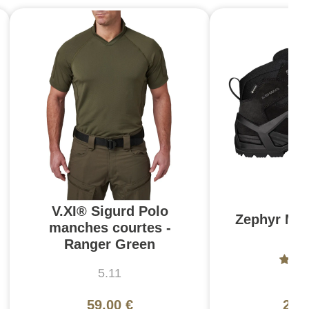
V.XI® Sigurd Polo
Zephyr MK
manches courtes -
N
Ranger Green
5.11
L
59,00 €
200