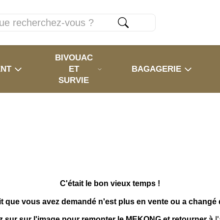
BIVOUAC
ENT
ET
BAGAGERIE
SURVIE
C'était le bon vieux temps !
it que vous avez demandé n'est plus en vente ou a changé
z sur sur l'image pour remonter le MEKONG et retourner à
l