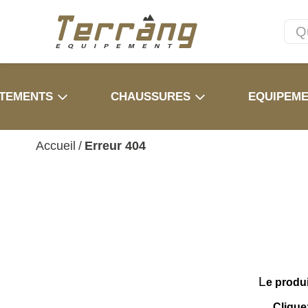
TEMENTS
CHAUSSURES
EQUIPEM
Accueil
/
Erreur 404
L
e produ
Clique