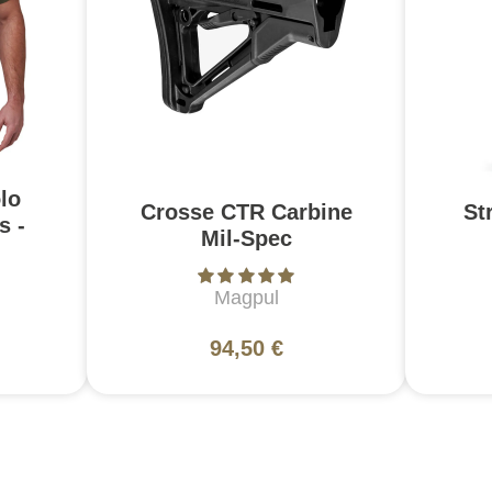
lo
Crosse CTR Carbine
St
s -
Mil-Spec
Magpul
94,50 €