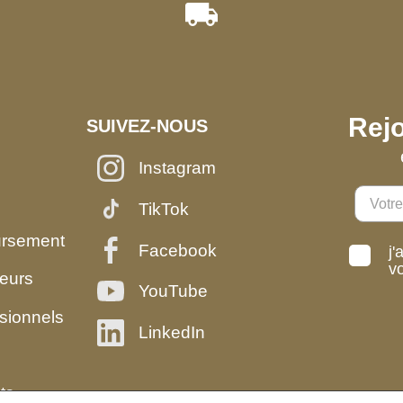
Rejo
SUIVEZ-NOUS
Instagram
TikTok
ursement
Facebook
j'
v
eurs
YouTube
sionnels
LinkedIn
ts