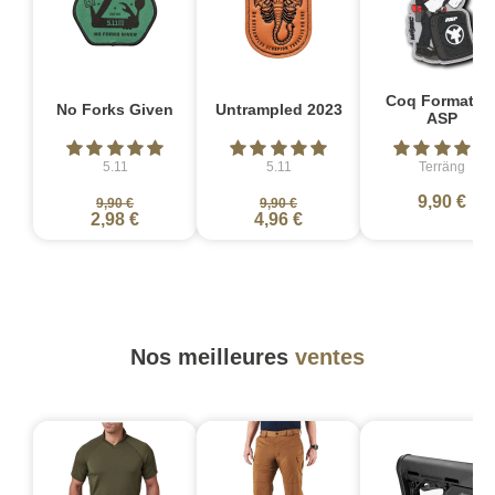
Coq Formateu
No Forks Given
Untrampled 2023
ASP
5.11
5.11
Terräng
9,90 €
9,90 €
9,90 €
2,98 €
4,96 €
Nos meilleures
ventes