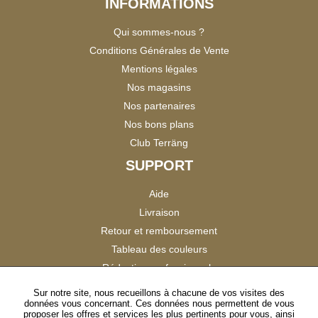
INFORMATIONS
Qui sommes-nous ?
Conditions Générales de Vente
Mentions légales
Nos magasins
Nos partenaires
Nos bons plans
Club Terräng
SUPPORT
Aide
Livraison
Retour et remboursement
Tableau des couleurs
Réduction professionnels
Catalogues
Sur notre site, nous recueillons à chacune de vos visites des
données vous concernant. Ces données nous permettent de vous
Satisfaction Clients
proposer les offres et services les plus pertinents pour vous, ainsi