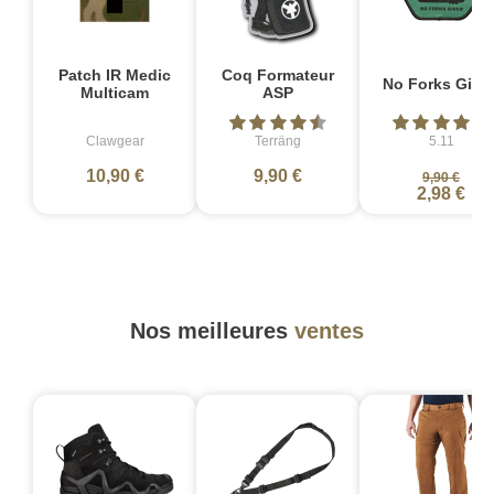
Patch IR Medic
Coq Formateur
No Forks Give
Multicam
ASP
Clawgear
Terräng
5.11
10,90 €
9,90 €
9,90 €
2,98 €
Nos meilleures
ventes