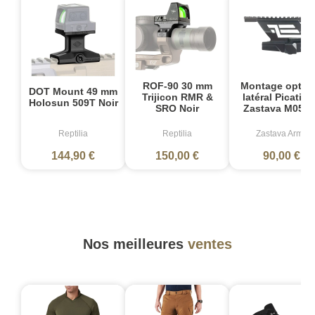
ROF-90 30 mm
Montage optiq
DOT Mount 49 mm
Trijicon RMR &
latéral Picatin
Holosun 509T Noir
SRO Noir
Zastava M05-E
Reptilia
Reptilia
Zastava Arms
144,90 €
150,00 €
90,00 €
Nos meilleures
ventes