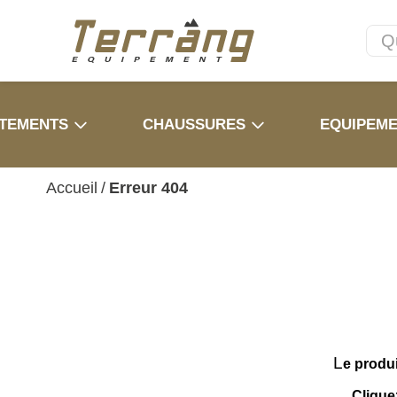
TEMENTS
CHAUSSURES
EQUIPEM
Accueil
/
Erreur 404
L
e produ
Clique