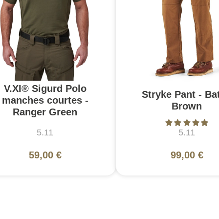
V.XI® Sigurd Polo
Stryke Pant - Bat
manches courtes -
Brown
Ranger Green
5.11
5.11
59,00 €
99,00 €