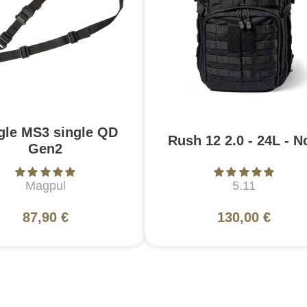
gle MS3 single QD
Rush 12 2.0 - 24L - N
Gen2
Magpul
5.11
87,90 €
130,00 €