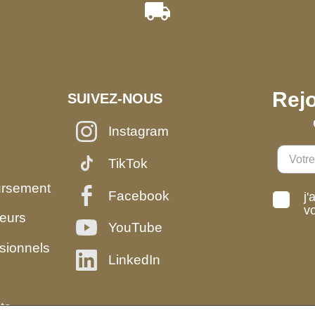
Rejo
SUIVEZ-NOUS
Instagram
TikTok
ursement
Facebook
j'
v
eurs
YouTube
sionnels
LinkedIn
ts