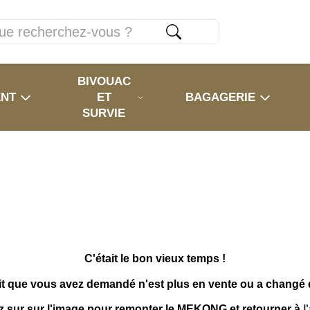
BIVOUAC
ENT
ET
BAGAGERIE
SURVIE
C'était le bon vieux temps !
it que vous avez demandé n'est plus en vente ou a changé
z sur sur l'image pour remonter le MEKONG et retourner à
l