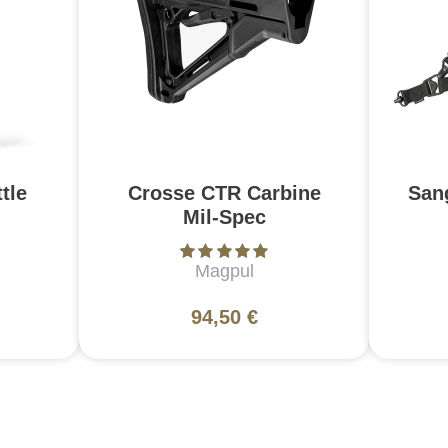
tle
Crosse CTR Carbine
San
Mil-Spec
Magpul
94,50 €