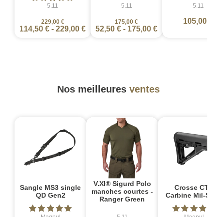
5.11
5.11
5.11
105,00 €
229,00 €
175,00 €
114,50 €
-
229,00 €
52,50 €
-
175,00 €
Nos meilleures
ventes
V.XI® Sigurd Polo
Sangle MS3 single
Crosse CTR
manches courtes -
QD Gen2
Carbine Mil-Sp
Ranger Green
Magpul
5.11
Magpul