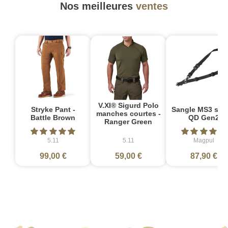
Nos meilleures
ventes
V.XI® Sigurd Polo
Stryke Pant -
Sangle MS3 sin
manches courtes -
Battle Brown
QD Gen2
Ranger Green
5.11
5.11
Magpul
99,00 €
59,00 €
87,90 €