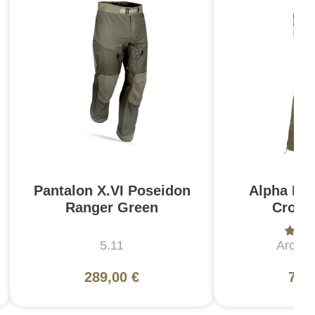
Pantalon X.VI Poseidon
Alpha Pan
Ranger Green
Crocod
5.11
Arc'te
289,00 €
739