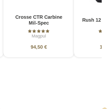
Crosse CTR Carbine
Rush 12 2.0
Mil-Spec
Magpul
5
94,50 €
130