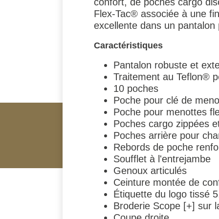
confort, de poches cargo dis
Flex-Tac® associée à une fin
excellente dans un pantalon
Caractéristiques
Pantalon robuste et exten
Traitement au Teflon® po
10 poches
Poche pour clé de menottes
Poche pour menottes flexi
Poches cargo zippées e
Poches arrière pour cha
Rebords de poche renfo
Soufflet à l'entrejambe
Genoux articulés
Ceinture montée de conf
Étiquette du logo tissé
Broderie Scope [+] sur l
Coupe droite