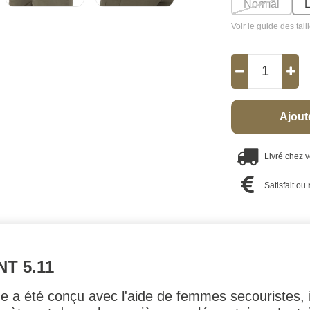
Normal
Voir le guide des tail
Ajout
Livré chez 
Satisfait ou
T 5.11
a été conçu avec l'aide de femmes secouristes, il