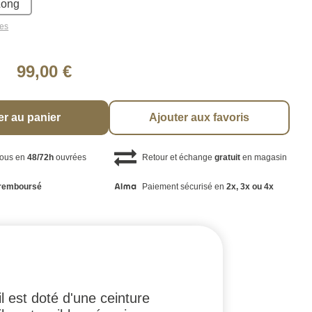
Long
les
99,00 €
er au panier
Ajouter aux favoris
vous en
48/72h
ouvrées
Retour et échange
gratuit
en magasin
remboursé
Paiement sécurisé en
2x, 3x ou 4x
 est doté d'une ceinture