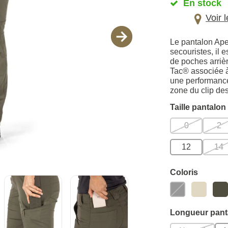
En stock
Voir 
Le pantalon Ape
secouristes, il 
de poches arriè
Tac® associée à 
une performance
zone du clip de
Taille pantalon
0
2
12
14
Coloris
Longueur pant