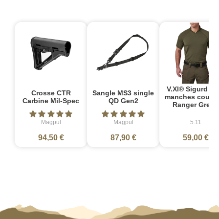
V.XI® Sigurd Po
Crosse CTR
Sangle MS3 single
manches courte
Carbine Mil-Spec
QD Gen2
Ranger Green
Magpul
Magpul
5.11
94,50 €
87,90 €
59,00 €