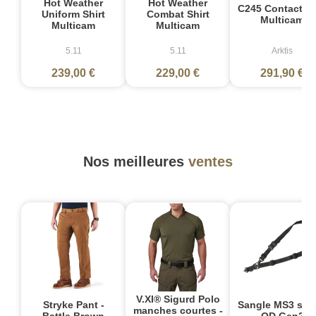
Hot Weather
Hot Weather
C245 Contact P
Uniform Shirt
Combat Shirt
Multicam
Multicam
Multicam
5.11
5.11
Arktis
239,00 €
229,00 €
291,90 €
Nos meilleures
ventes
V.XI® Sigurd Polo
Stryke Pant -
Sangle MS3 sin
manches courtes -