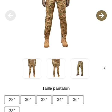
Taille pantalon
28"
30"
32"
34"
36"
38"