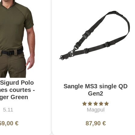
 Sigurd Polo
Sangle MS3 single QD
es courtes -
Gen2
ger Green
5.11
Magpul
59,00 €
87,90 €