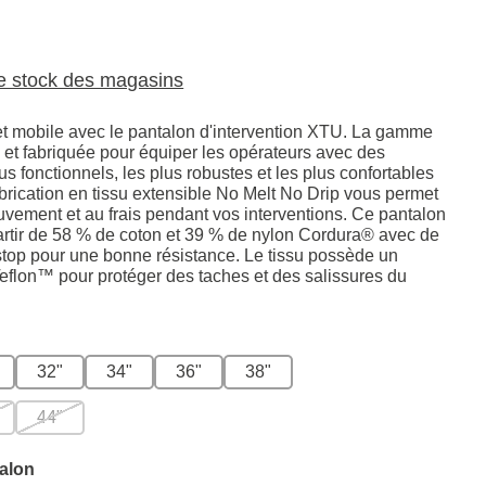
le stock des magasins
et mobile avec le pantalon d'intervention XTU. La gamme
et fabriquée pour équiper les opérateurs avec des
us fonctionnels, les plus robustes et les plus confortables
abrication en tissu extensible No Melt No Drip vous permet
uvement et au frais pendant vos interventions. Ce pantalon
partir de 58 % de coton et 39 % de nylon Cordura® avec de
pstop pour une bonne résistance. Le tissu possède un
eflon™ pour protéger des taches et des salissures du
32"
34"
36"
38"
44"
alon