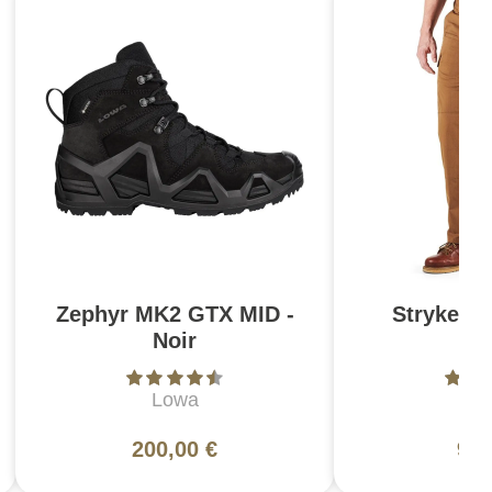
Zephyr MK2 GTX MID -
Stryke Pa
Noir
Br
Lowa
5
200,00 €
99,