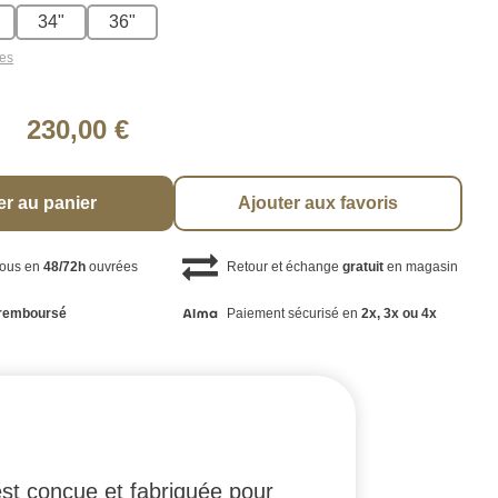
34"
36"
les
230,00 €
er au panier
Ajouter aux favoris
vous en
48/72h
ouvrées
Retour et échange
gratuit
en magasin
remboursé
Paiement sécurisé en
2x, 3x ou 4x
st conçue et fabriquée pour