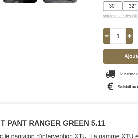
30"
32"
Voir le guide des tail
Ajout
Livré chez 
Satisfait ou
FIT PANT RANGER GREEN 5.11
ec le pantalon d'intervention XTU. La gamme XTU e