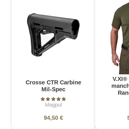
V.XI®
Crosse CTR Carbine
manch
Mil-Spec
Ran
Magpul
94,50 €