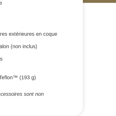
e
res extérieures en coque
alon (non inclus)
es
 Teflon™ (193 g)
ccessoires sont non