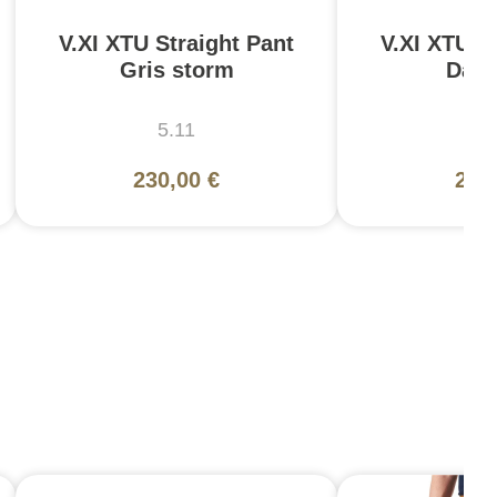
V.XI XTU Straight Pant
V.XI XTU S
Gris storm
Dark
5.11
5
230,00 €
230