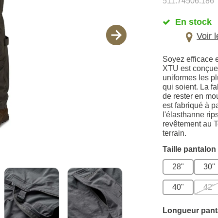
511.74506.186
En stock
Voir 
Soyez efficace 
XTU est conçue 
uniformes les pl
qui soient. La f
de rester en mo
est fabriqué à 
l'élasthanne ri
revêtement au T
terrain.
Taille pantalon
28"
30"
40"
42"
Longueur pant